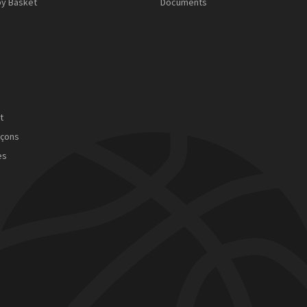
by Basket
Documents
t
rçons
es