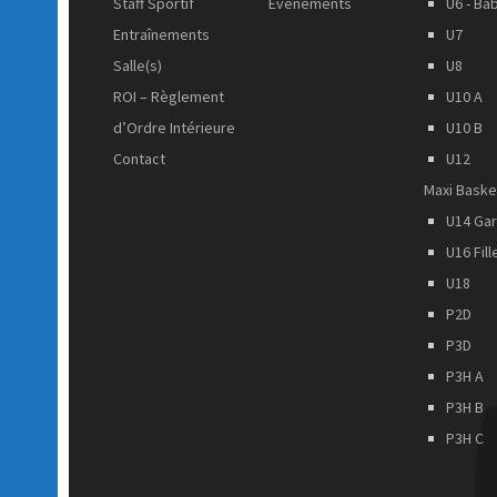
Staff Sportif
Evènements
U6 - Ba
Entraînements
U7
Salle(s)
U8
ROI – Règlement
U10 A
d’Ordre Intérieure
U10 B
Contact
U12
Maxi Baske
U14 Ga
U16 Fill
U18
P2D
P3D
P3H A
P3H B
P3H C