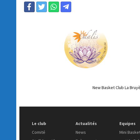
New Basket Club La Bruyè
Le club
Actualités
Equipes
Comité
News
Mini Baske