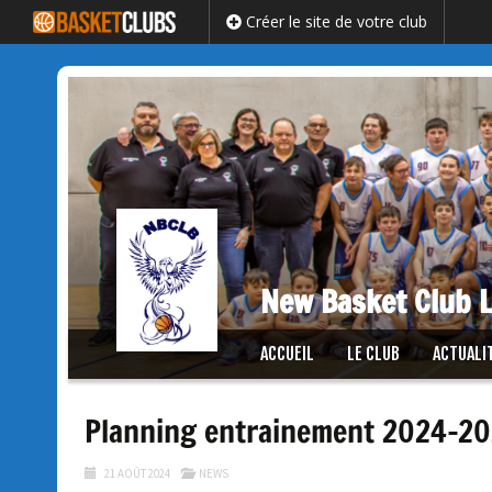
Créer le site de votre club
New Basket Club L
Passer
ACCUEIL
LE CLUB
ACTUALI
au
contenu
Planning entrainement 2024-20
21 AOÛT 2024
NEWS