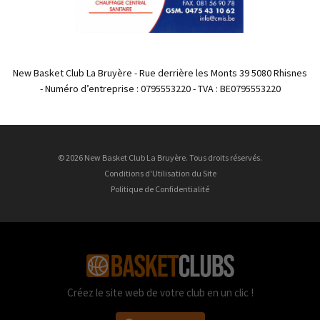
New Basket Club La Bruyère - Rue derrière les Monts 39 5080 Rhisnes
- Numéro d’entreprise : 0795553220 - TVA : BE0795553220
© 2026 New Basket Club La Bruyère. Tous droits réservés.
Conditions d'Utilisation du Site
Politique de Confidentialité
Créez le site web de votre club en un clic !