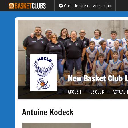
Créer le site de votre club
New Basket Club L
Passer
ACCUEIL
LE CLUB
ACTUALI
au
contenu
Antoine Kodeck