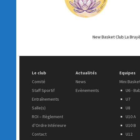
New Basket Club La Bruyè
Le club
Actualités
Equipes
Comité
News
Mini Baske
Staff Sportif
Evènements
U6 - Ba
Entraînements
U7
Salle(s)
U8
ROI – Règlement
U10 A
d’Ordre Intérieure
U10 B
Contact
U12