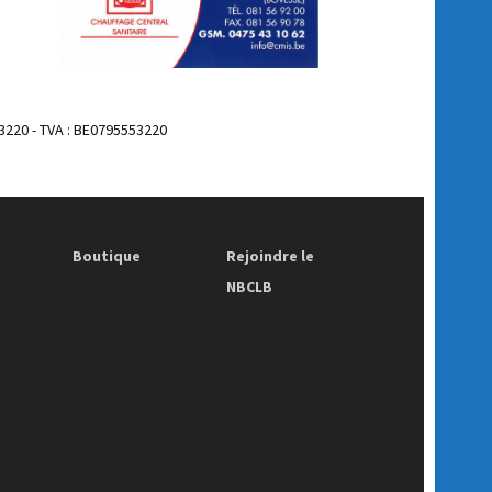
3220 - TVA : BE0795553220
Boutique
Rejoindre le
NBCLB