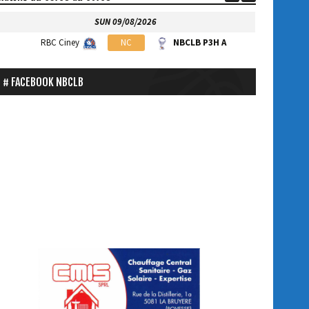
SUN 09/08/2026
RBC Ciney
NC
NBCLB P3H A
FACEBOOK NBCLB