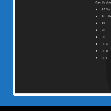
Maxi Baske
U14 Ga
U16 Fill
U18
P2D
P3D
P3H A
P3H B
P3H C