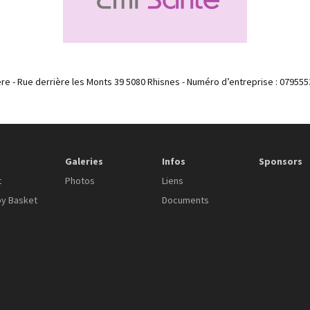
re - Rue derrière les Monts 39 5080 Rhisnes - Numéro d’entreprise : 079555
Galeries
Infos
Sponsors
t
Photos
Liens
by Basket
Documents